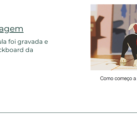
cagem
la foi gravada e
ackboard da