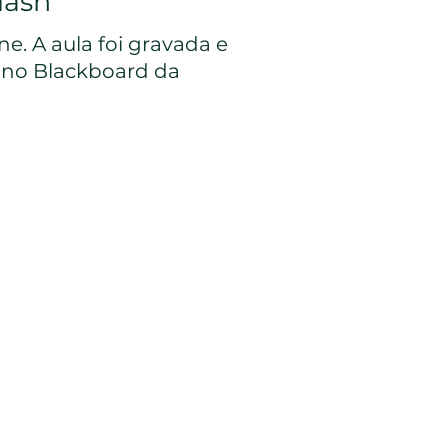
uash
e. A aula foi gravada e
l no Blackboard da