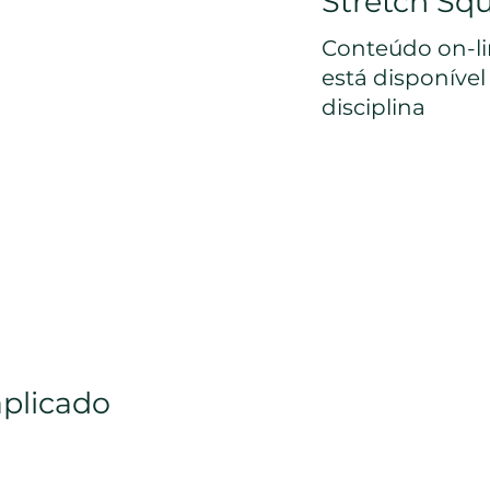
Stretch Sq
Conteúdo on-lin
está disponíve
disciplina
aplicado