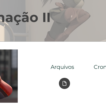
ação II
Arquivos
Cro