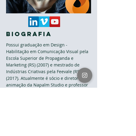
Biografia
Possui graduação em Design -
Habilitação em Comunicação Visual pela
Escola Superior de Propaganda e
Marketing (RS) (2007) e mestrado de
Indústrias Criativas pela Feevale (RS)
(2017). Atualmente é sócio e diretor de
animação da Napalm Studio e professor
na Faculdade SENAC nas disciplinas de
Computação Gráfica e Animação
.
Tem experiência na área de Artes, com
ênfase em Design, atuando
principalmente nos seguintes temas:
3d, cinema, computação gráfica e
animação.